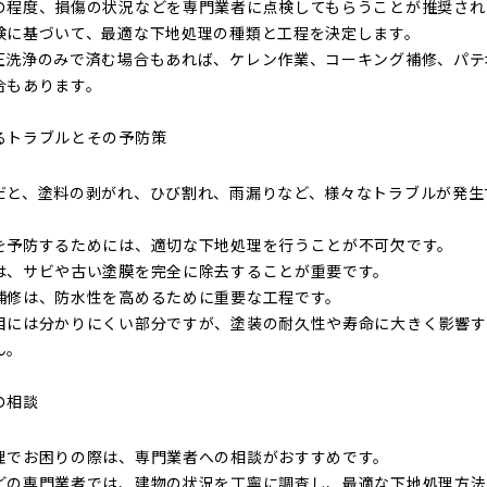
の程度、損傷の状況などを専門業者に点検してもらうことが推奨され
検に基づいて、最適な下地処理の種類と工程を決定します。
圧洗浄のみで済む場合もあれば、ケレン作業、コーキング補修、パテ
合もあります。
るトラブルとその予防策
だと、塗料の剥がれ、ひび割れ、雨漏りなど、様々なトラブルが発生
を予防するためには、適切な下地処理を行うことが不可欠です。
は、サビや古い塗膜を完全に除去することが重要です。
補修は、防水性を高めるために重要な工程です。
目には分かりにくい部分ですが、塗装の耐久性や寿命に大きく影響す
ん。
の相談
理でお困りの際は、専門業者への相談がおすすめです。
どの専門業者では、建物の状況を丁寧に調査し、最適な下地処理方法